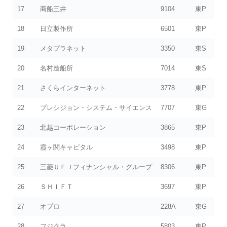
17
商船三井
9104
東P
18
日立製作所
6501
東P
19
メタプラネット
3350
東S
20
名村造船所
7014
東S
21
さくらインターネット
3778
東P
22
プレシジョン・システム・サイエンス
7707
東G
23
北越コーポレーション
3865
東P
24
霞ヶ関キャピタル
3498
東P
25
三菱ＵＦＪフィナンシャル・グループ
8306
東P
26
ＳＨＩＦＴ
3697
東P
27
オプロ
228A
東G
28
フジクラ
5803
東P