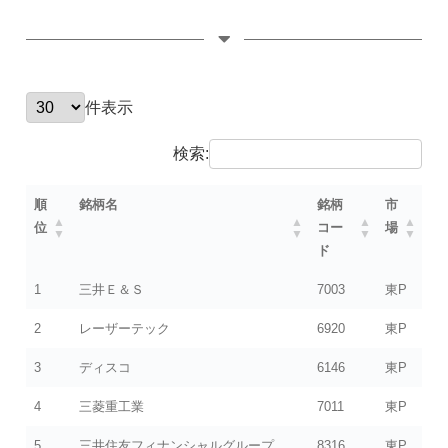
件表示
検索:
順
銘柄名
銘柄
市
位
コー
場
ド
1
三井Ｅ＆Ｓ
7003
東P
2
レーザーテック
6920
東P
3
ディスコ
6146
東P
4
三菱重工業
7011
東P
5
三井住友フィナンシャルグループ
8316
東P