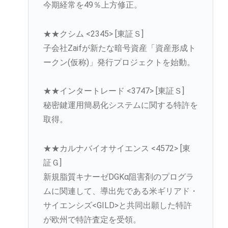
今期経常を49％上方修正。
★★クシム <2345> [東証Ｓ]
子会社Zaifが新たな暗号資産「資産形成ト
ークン(仮称)」発行プロジェクトを始動。
★★インタートレード <3747> [東証Ｓ]
秘密鍵運用簡易化システムに関する特許を
取得。
★★カルナバイオサイエンス <4572> [東
証Ｇ]
新規脂質キナーゼDGKα阻害剤のプログラ
ムに関連して、導出先である米ギリアド・
サイエンシズ<GILD>と共同出願した特許
が欧州で特許査定を受領。