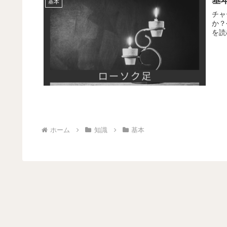
基
基本
チャ
か？
を読
ホーム
知識
基本