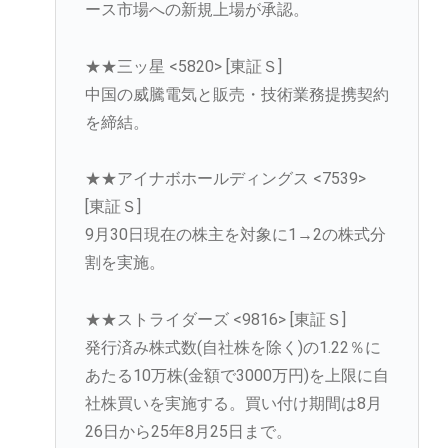
ース市場への新規上場が承認。
★★三ッ星 <5820> [東証Ｓ]
中国の威騰電気と販売・技術業務提携契約
を締結。
★★アイナボホールディングス <7539>
[東証Ｓ]
9月30日現在の株主を対象に1→2の株式分
割を実施。
★★ストライダーズ <9816> [東証Ｓ]
発行済み株式数(自社株を除く)の1.22％に
あたる10万株(金額で3000万円)を上限に自
社株買いを実施する。買い付け期間は8月
26日から25年8月25日まで。