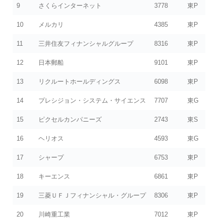
9
さくらインターネット
3778
東P
10
メルカリ
4385
東P
11
三井住友フィナンシャルグループ
8316
東P
12
日本郵船
9101
東P
13
リクルートホールディングス
6098
東P
14
プレシジョン・システム・サイエンス
7707
東G
15
ピクセルカンパニーズ
2743
東S
16
ヘリオス
4593
東G
17
シャープ
6753
東P
18
キーエンス
6861
東P
19
三菱ＵＦＪフィナンシャル・グループ
8306
東P
20
川崎重工業
7012
東P