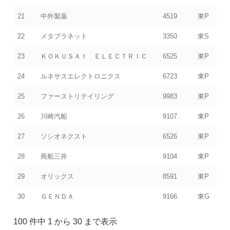
21
中外製薬
4519
東P
22
メタプラネット
3350
東S
23
ＫＯＫＵＳＡＩ ＥＬＥＣＴＲＩＣ
6525
東P
24
ルネサスエレクトロニクス
6723
東P
25
ファーストリテイリング
9983
東P
26
川崎汽船
9107
東P
27
ソシオネクスト
6526
東P
28
商船三井
9104
東P
29
オリックス
8591
東P
30
ＧＥＮＤＡ
9166
東G
100 件中 1 から 30 まで表示