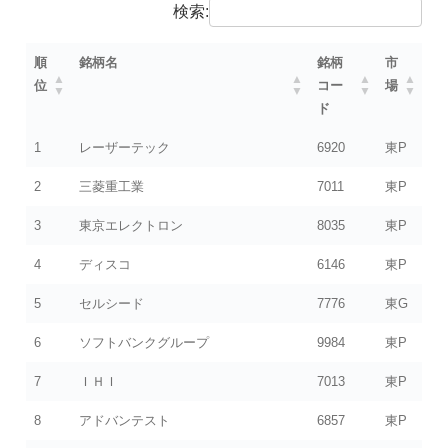
検索:
順
銘柄名
銘柄
市
位
コー
場
ド
1
レーザーテック
6920
東P
2
三菱重工業
7011
東P
3
東京エレクトロン
8035
東P
4
ディスコ
6146
東P
5
セルシード
7776
東G
6
ソフトバンクグループ
9984
東P
7
ＩＨＩ
7013
東P
8
アドバンテスト
6857
東P