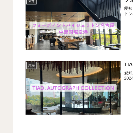
フ
東海
愛知
トン
TI
東海
愛知
20